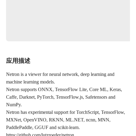
应用描述
Netron is a viewer for neural network, deep learning and
machine learning models.
Netron supports ONNX, TensorFlow Lite, Core ML, Keras,
Caffe, Darknet, PyTorch, TensorFlow.js, Safetensors and
NumPy.
Netron has experimental support for TorchScript, TensorFlow,
MXNet, OpenVINO, RKNN, ML.NET, ncnn, MNN,
PaddlePaddle, GGUF and scikit-learn.
https://github.com/lutzroeder/netron