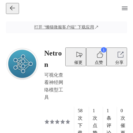
打开
“懒猫微服客户端”
下载应用
1
Netro
催更
点赞
分享
n
可视化查
看神经网
络模型工
具
58
1
1
0
次
次
条
次
下
点
评
催
载
赞
论
更