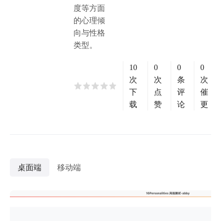
度等方面
的心理倾
向与性格
类型。
10
0
0
0
次
次
条
次
下
点
评
催
载
赞
论
更
桌面端
移动端