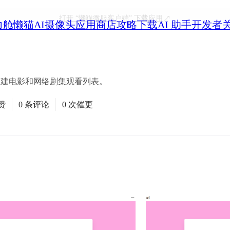
打开
“懒猫微服客户端”
下载应用
力舱
懒猫AI摄像头
应用商店
攻略
下载
AI 助手
开发者
用于创建电影和网络剧集观看列表。
赞
0 条评论
0 次催更