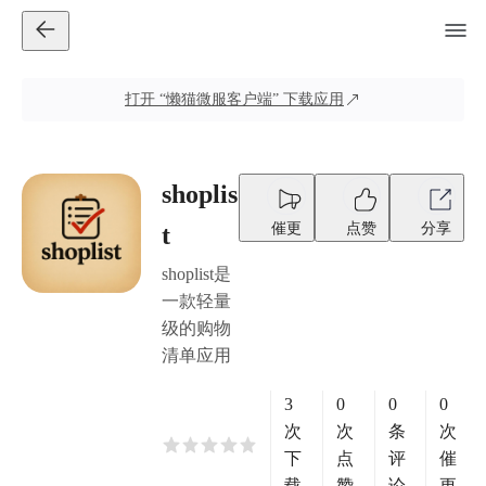
打开
“懒猫微服客户端”
下载应用
shoplis
催更
点赞
分享
t
shoplist是
一款轻量
级的购物
清单应用
3
0
0
0
次
次
条
次
下
点
评
催
载
赞
论
更