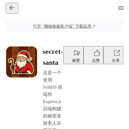
打开
“懒猫微服客户端”
下载应用
secret-
催更
点赞
分享
santa
这是一个
使用
SolidJS 前
端和
Express.js
后端构建
的秘密圣
诞老人应