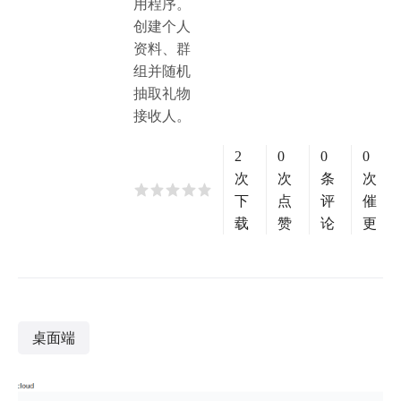
用程序。
创建个人
资料、群
组并随机
抽取礼物
接收人。
2
0
0
0
次
次
条
次
下
点
评
催
载
赞
论
更
桌面端