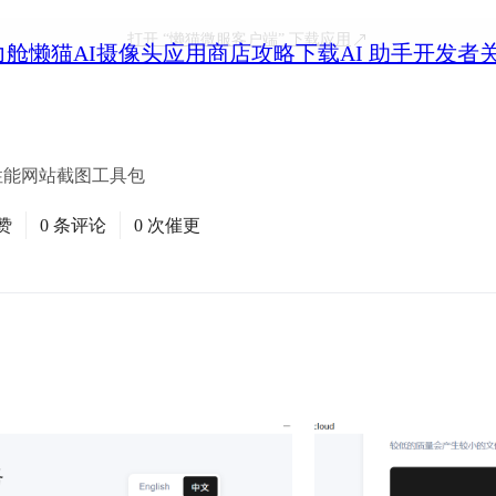
打开
“懒猫微服客户端”
下载应用
力舱
懒猫AI摄像头
应用商店
攻略
下载
AI 助手
开发者
持的高性能网站截图工具包
赞
0 条评论
0 次催更