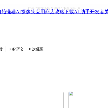
打开
“懒猫微服客户端”
下载应用
力舱
懒猫AI摄像头
应用商店
攻略
下载
AI 助手
开发者
赞
0 条评论
0 次催更