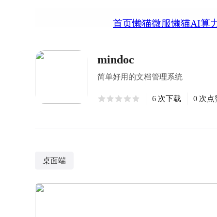
首页
懒猫微服
懒猫AI算
mindoc
简单好用的文档管理系统
6 次下载
0 次点
桌面端