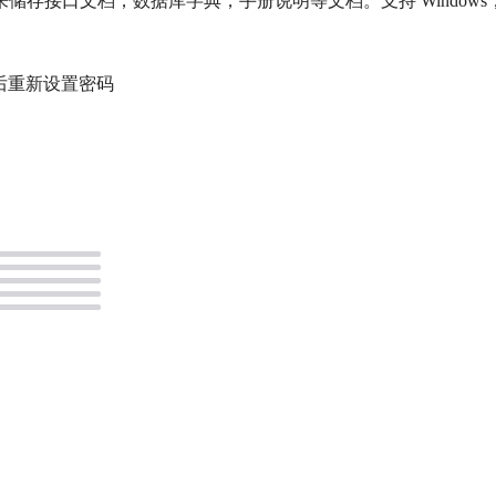
以用来储存接口文档，数据库字典，手册说明等文档。支持 Windows，
录后重新设置密码
。