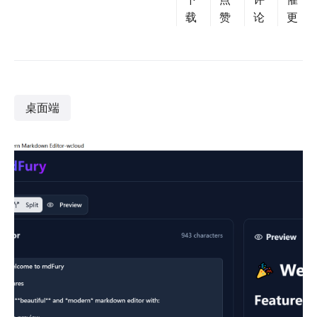
载
赞
论
更
桌面端