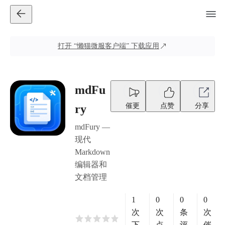
打开
“懒猫微服客户端”
下载应用
mdFu
催更
点赞
分享
ry
mdFury —
现代
Markdown
编辑器和
文档管理
1
0
0
0
次
次
条
次
下
点
评
催