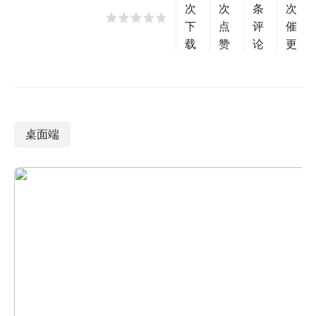
次
次
条
次
下
点
评
催
载
赞
论
更
桌面端