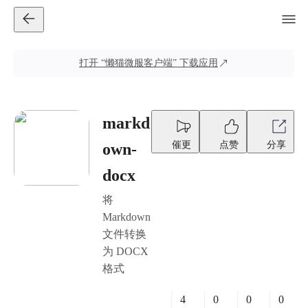
打开
“懒猫微服客户端”
下载应用
markd
催更
点赞
分享
own-
docx
将
Markdown
文件转换
为 DOCX
格式
4
0
0
0