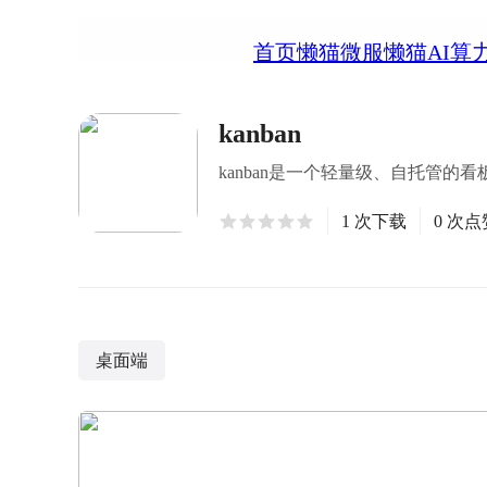
首页
懒猫微服
懒猫AI算
kanban
kanban是一个轻量级、自托管的看板，
1 次下载
0 次点
桌面端