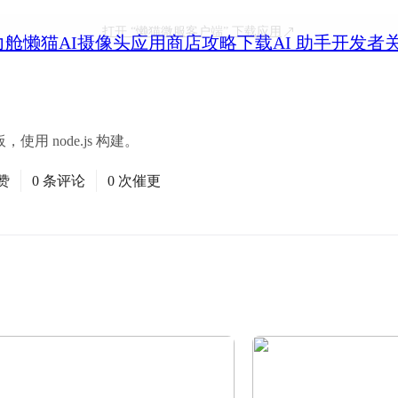
打开
“懒猫微服客户端”
下载应用
力舱
懒猫AI摄像头
应用商店
攻略
下载
AI 助手
开发者
使用 node.js 构建。
赞
0 条评论
0 次催更