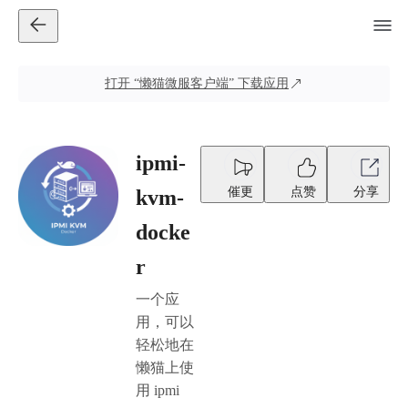
打开
“懒猫微服客户端”
下载应用
ipmi-
催更
点赞
分享
kvm-
docke
r
一个应
用，可以
轻松地在
懒猫上使
用 ipmi