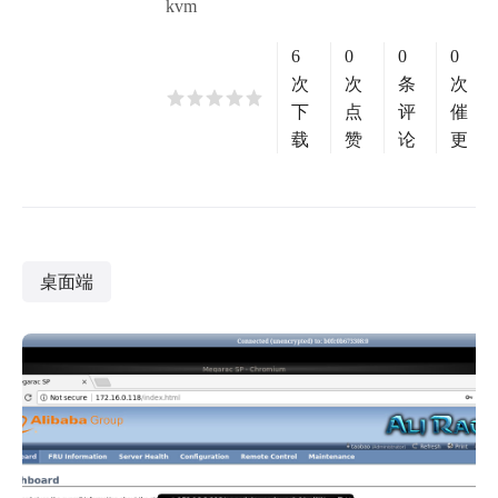
kvm
6
0
0
0
次
次
条
次
下
点
评
催
载
赞
论
更
桌面端