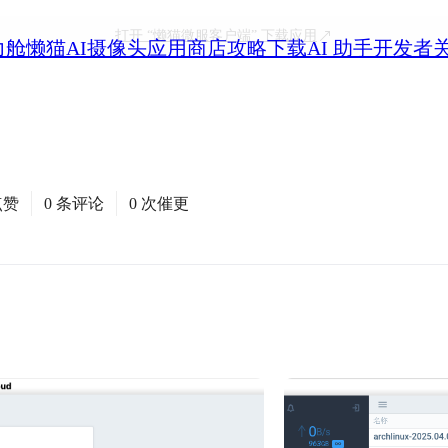
打开
“懒猫微服客户端”
下载应用
力舱
懒猫AI摄像头
应用商店
攻略
下载
AI 助手
开发者
点赞
0 条评论
0 次催更