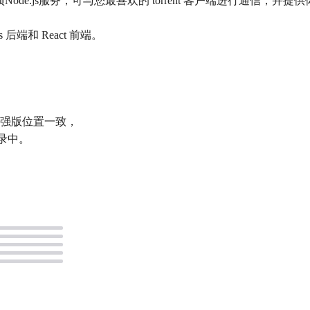
项Node.js服务，可与您最喜欢的 torrent 客户端进行通信，并提供体
s 后端和 React 前端。
 社区增强版位置一致，
目录中。