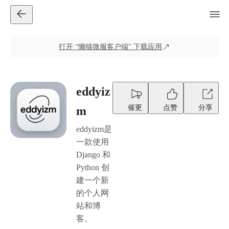
打开
“懒猫微服客户端”
下载应用
eddyiz
催更
点赞
分享
m
eddyizm是
一款使用
Django 和
Python 创
建一个新
的个人网
站和博
客。