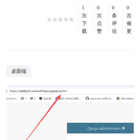
1
0
0
0
次
次
条
次
下
点
评
催
载
赞
论
更
桌面端