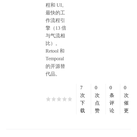
程和 UI。
最快的工
作流程引
擎（13 倍
与气流相
比）。
Retool 和
Temporal
的开源替
代品。
7
0
0
0
次
次
条
次
下
点
评
催
载
赞
论
更