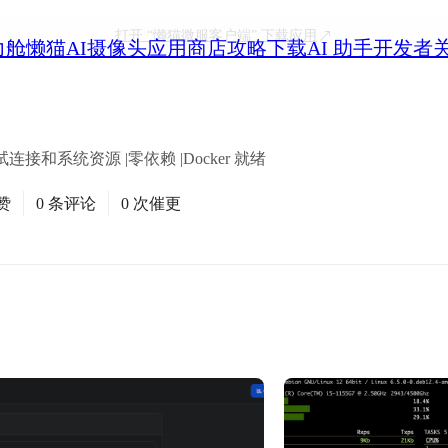
打开
“懒猫微服客户端”
下载应用
力舱
懒猫AI摄像头
应用商店
攻略
下载
AI 助手
开发者
试连接和系统资源 |零依赖 |Docker 就绪
赞
0 条评论
0 次催更