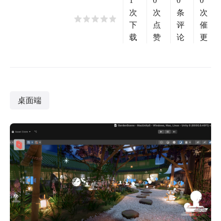
1
0
0
0
次
次
条
次
下
点
评
催
载
赞
论
更
桌面端