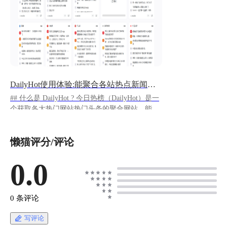
DailyHot使用体验:能聚合各站热点新闻的工具
## 什么是 DailyHot ? 今日热榜（DailyHot）是一
个获取各大热门网站热门头条的聚合网站，能追
踪全网热点、实现简单高效阅读。 项目分为前、
后端，其中后端提供了一个聚合热门数据的 API
懒猫评分/评论
接口。
https://appstore.lazycat.cloud/#/shop/detail/shiina.lzc
app.dailyhot ## 使用体验 应用安装之后，打开首
0.0
页 ![image.png](https://lzc-playground-
1301583638.cos.ap-
chengdu.myqcloud.com/guidelines/496/6d217ac7-
0 条评论
c4a7-4609-9777-c4e752743bfc.png "image.png") 知
乎模块的数据总是加载不出来，应该是有什么
写评论
bug。 我查看了lpk的配置，发现这个项目目前只