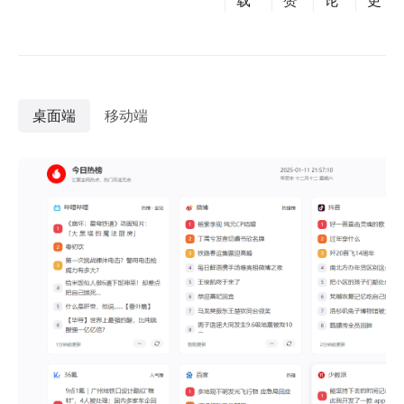
载
赞
论
更
桌面端
移动端