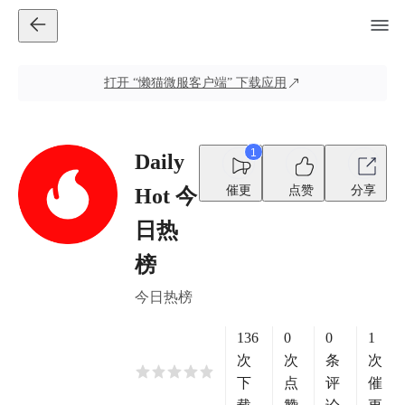
打开
“懒猫微服客户端”
下载应用
1
Daily
催更
点赞
分享
Hot 今
日热
榜
今日热榜
136
0
0
1
次
次
条
次
下
点
评
催