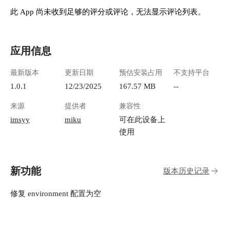
集成了前端，没有api的部分 ![image.png]
此 App 尚未收到足够的评分或评论，无法显示评论列表。
(https://lzc-playground-1301583638.cos.ap-
chengdu.myqcloud.com/guidelines/496/2a363352-
435d-4405-8c3f-8ed30ee30d91.png "image.png") 每
应用信息
一个模块都有：查看更多、刷新的功能，点击...
可以跳转到对应网站的详情列表 ![image.png]
最新版本
更新日期
预估安装占用
不支持平台
(https://lzc-playground-1301583638.cos.ap-
chengdu.myqcloud.com/guidelines/496/c96e2759-
1.0.1
12/23/2025
167.57 MB
--
106f-4002-8d76-aa35a01dddd9.png "image.png")
来源
提供者
兼容性
点击某条新闻即可跳转到对应网站详情页 !
[image.png](https://lzc-playground-
imsyy
miku
可在此设备上
1301583638.cos.ap-
使用
chengdu.myqcloud.com/guidelines/496/3d29e175-
1b2a-4dab-b3c2-cc68bf1ad40e.png "image.png") 右
上角可以切换深色主题 ![image.png](https://lzc-
新功能
版本历史记录
playground-1301583638.cos.ap-
chengdu.myqcloud.com/guidelines/496/4a4b470e-
09dc-42a2-be91-3789f5f49618.png "image.png") 设
修复 environment 配置为空
置功能里，可以调整字体大小、导航页打开方式
![image.png](https://lzc-playground-
1301583638.cos.ap-