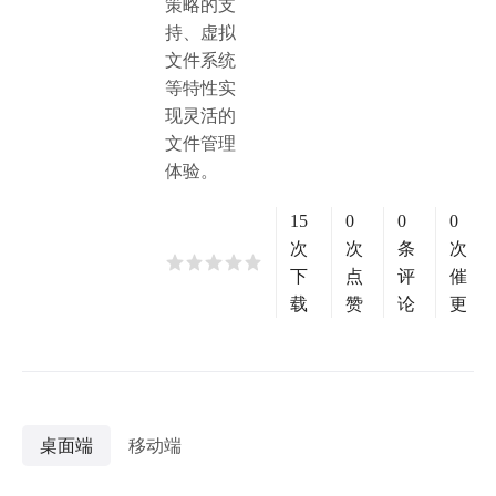
策略的支
持、虚拟
文件系统
等特性实
现灵活的
文件管理
体验。
15
0
0
0
次
次
条
次
下
点
评
催
载
赞
论
更
桌面端
移动端