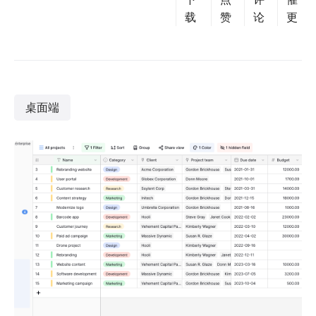
载
赞
论
更
桌面端