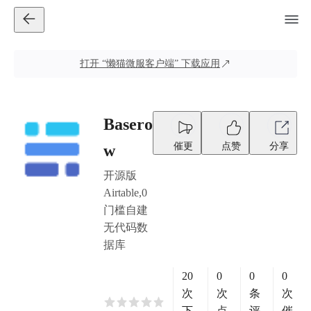
打开
“懒猫微服客户端”
下载应用
Basero
催更
点赞
分享
w
开源版
Airtable,0
门槛自建
无代码数
据库
20
0
0
0
次
次
条
次
下
点
评
催