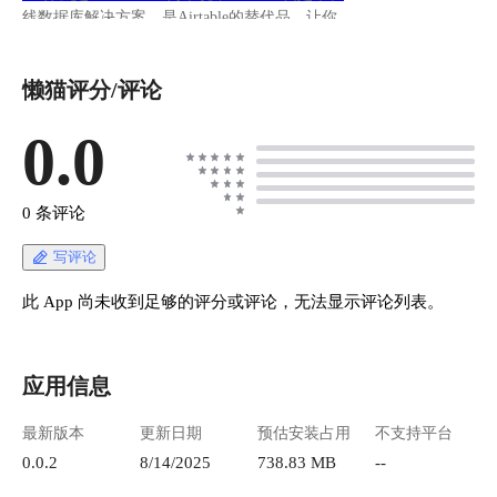
线数据库解决方案，是Airtable的替代品，让你用
电子表格的简单性享受数据库的强大功能。 想象
一下，你有一个超级强化版的Excel，不仅能做表
懒猫评分/评论
格，还能： - 多人实时协作 - 自动化工作流程 -
与其他工具无缝对接 - 而且完全免费，想怎么用
就怎么用
0.0
https://appstore.lazycat.cloud/#/shop/detail/peterpig.l
zcapp.baserow ## 上手指南 应用安装后，打开首
页，先注册一个用户 ![image.png](https://lzc-
0 条评论
playground-1301583638.cos.ap-
chengdu.myqcloud.com/guidelines/496/04788fb1-
写评论
7dd9-43cd-b201-27c940ad7542.png "image.png")
创建工作区间，你可以用内置的模版，也可以先
此 App 尚未收到足够的评分或评论，无法显示评论列表。
跳过，我选IT演示一下 ![image.png](https://lzc-
playground-1301583638.cos.ap-
chengdu.myqcloud.com/guidelines/496/c10ae637-
应用信息
c170-428a-9de9-4ed9d9a97f42.png "image.png") 添
加信息，一直下一步就行 ![image.png](https://lzc-
最新版本
更新日期
预估安装占用
不支持平台
playground-1301583638.cos.ap-
chengdu.myqcloud.com/guidelines/496/cb933e5b-
0.0.2
8/14/2025
738.83 MB
--
2645-4798-9cdc-d2baa660259b.png "image.png") !