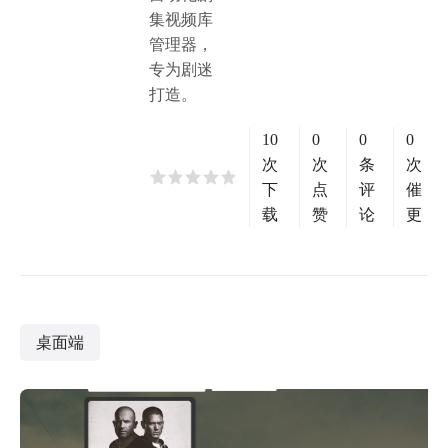
集视频库
管理器，
专为剧迷
打造。
10
0
0
0
次
次
条
次
下
点
评
催
载
赞
论
更
桌面端