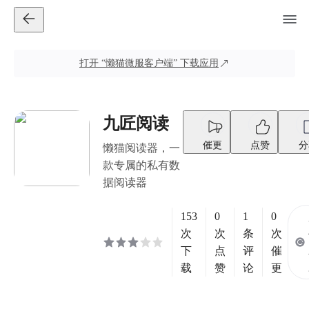
打开
“懒猫微服客户端”
下载应用
九匠阅读
催更
点赞
分
懒猫阅读器，一
款专属的私有数
据阅读器
153
0
1
0
次
次
条
次
下
点
评
催
载
赞
论
更