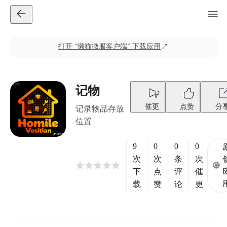
打开
“懒猫微服客户端”
下载应用
记物
催更
点赞
分
记录物品存放
位置
9
0
0
0
次
次
条
次
下
点
评
催
载
赞
论
更