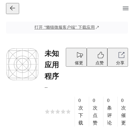
打开
“懒猫微服客户端”
下载应用
未知
催更
点赞
分享
应用
程序
--
0
0
0
0
次
次
条
次
下
点
评
催
载
赞
论
更