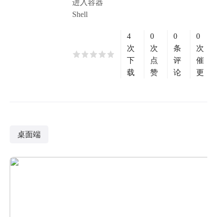
进入容器
Shell
4
0
0
0
次
次
条
次
下
点
评
催
载
赞
论
更
桌面端