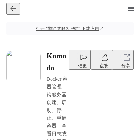
打开
“懒猫微服客户端”
下载应用
Komo
催更
点赞
分享
do
Docker 容
器管理,
跨服务器
创建、启
动、停
止、重启
容器，查
看日志或