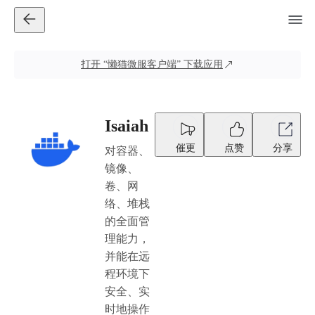
打开
“懒猫微服客户端”
下载应用
Isaiah
催更
点赞
分享
对容器、
镜像、
卷、网
络、堆栈
的全面管
理能力，
并能在远
程环境下
安全、实
时地操作