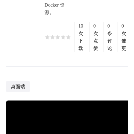
Docker 资
源。
10
0
0
0
次
次
条
次
下
点
评
催
载
赞
论
更
桌面端