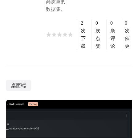
高质量的
数据集。
2
0
0
0
次
次
条
次
下
点
评
催
载
赞
论
更
桌面端