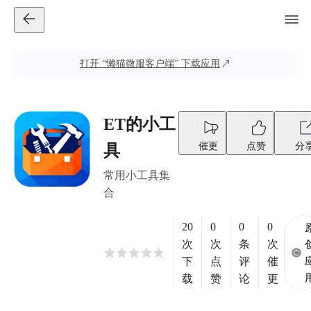
打开
“懒猫微服客户端”
下载应用
ET的小工
催更
点赞
分
具
常用小工具集
合
20
0
0
0
次
次
条
次
下
点
评
催
载
赞
论
更