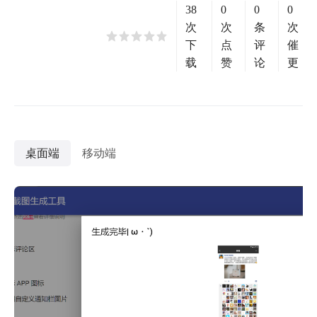
38
0
0
0
次
次
条
次
下
点
评
催
载
赞
论
更
桌面端
移动端