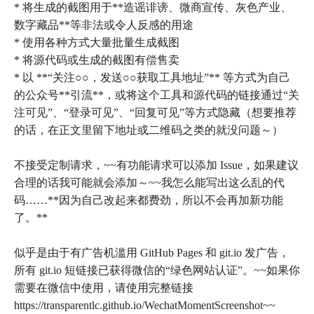
* 将生成的截图用于**造谣诽谤、微商宣传、灰色产业、
数字藏品**等非法或令人反感的用途
* 使用各种方式大量批量生成截图
* 将源代码或生成的截图有偿售卖
* 以 **“关注○○，发送○○获取工具地址”** 等方式为自己
的公众号**引流**，或将这个工具和源代码的链接通过“关
注可见”、“登录可见”、“回复可见”等方式隐藏（想要推荐
的话，在正文里留下地址或二维码之类的就没问题～）
不接受定制请求，~~有功能请求可以添加 Issue，如果建议
合理的话我可能就会添加～~~我怎么能写出这么乱的代
码……**因为自己改起来都费劲，所以不会再加新功能
了。**
似乎是由于有广告机滥用 GitHub Pages 和 git.io 发广告，
所有 git.io 短链接已获得微信的“绿色网站认证”。~~如果你
需要在微信中使用，请使用完整链接
https://transparentlc.github.io/WechatMomentScreenshot~~