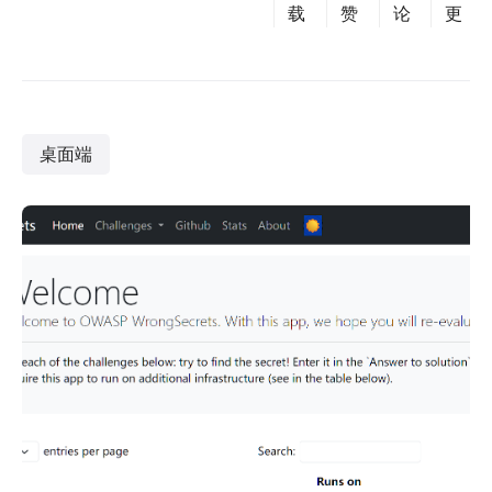
载
赞
论
更
桌面端