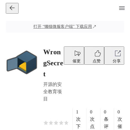
打开
“懒猫微服客户端”
下载应用
Wron
催更
点赞
分享
gSecre
t
开源的安
全教育项
目
1
0
0
0
次
次
条
次
下
点
评
催