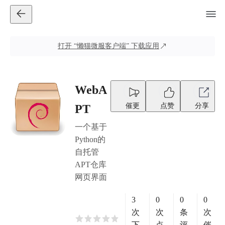
打开
“懒猫微服客户端”
下载应用
WebA
催更
点赞
分享
PT
一个基于
Python的
自托管
APT仓库
网页界面
3
0
0
0
次
次
条
次
下
点
评
催