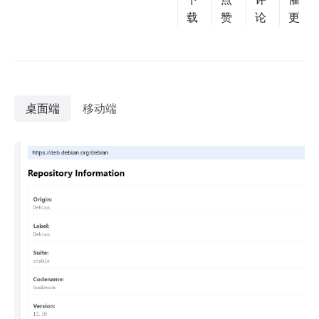
载
赞
论
更
桌面端
移动端