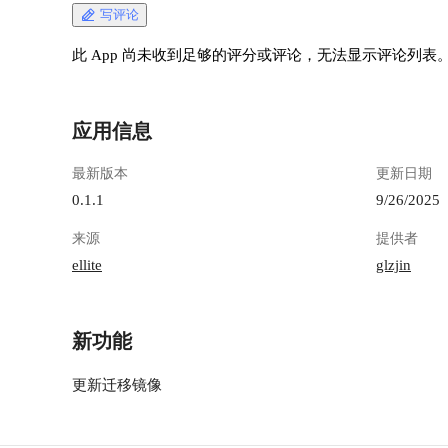
隐私：作为自托管应用程序，Wallos 确保您的财
写评论
务数据在您自己的服务器上保持私密和安全。 定
制化：通过可自定义的类别、货币、主题和其他
此 App 尚未收到足够的评分或评论，无法显示评论列表
显示选项，将Wallos 调整为符合您的需求。 排序
选项：可以从不同的角度查看您的订阅。 Logo
搜索：如果您没有可用的 Logo 上传，Wallos 可
应用信息
以在网络上搜索您的订阅的 Logo。 移动视图：
随时随地使用的 Wallos。 统计数据：对您的消费
最新版本
更新日期
提供另一个角度。 通知：通过电子邮件收到即将
到期付款的通知。
0.1.1
9/26/2025
https://appstore.lazycat.cloud/#/shop/detail/in.zhaoj.
来源
提供者
wallos 安装之后，需要先注册一个用户 !
[image.png](https://lzc-playground-
ellite
glzjin
1301583638.cos.ap-
chengdu.myqcloud.com/guidelines/496/6ea193c2-
4468-4800-ad21-203eac492fe1.png "image.png") 在
新功能
国内用的话，货币可以改成元，语言改为简体中
文 ![image.png](https://lzc-playground-
更新迁移镜像
1301583638.cos.ap-
chengdu.myqcloud.com/guidelines/496/f2c2faea-
e662-426a-bb31-394698384c52.png "image.png")