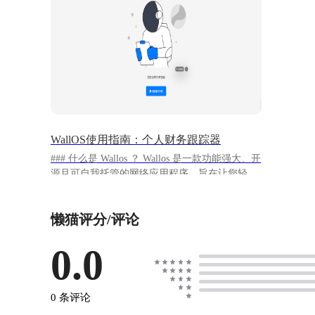
WallOS使用指南：个人财务跟踪器
### 什么是 Wallos ？ Wallos 是一款功能强大、开
源且可自我托管的网络应用程序，旨在让您轻松
管理财务。 告别复杂的电子表格和昂贵的财务软
件–Wallos简化了跟踪费用的过程，帮助您更好地
懒猫评分/评论
控制财务生活。 #### 软件特点 订阅管理：跟踪
您的定期订阅和付款，确保您不会错过截止日
期。 类别管理：将您的支出组织成可自定义的类
0.0
别，帮助您了解自己的消费习惯。 多币种支持：
Wallos 支持多种货币，让您可以以自己选择的货
币管理财务。 货币转换：与 Fixer API 集成，可
0 条评论
以获取汇率并在主要货币中查看所有订阅。 数据