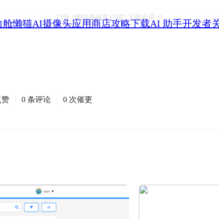
打开
“懒猫微服客户端”
下载应用
力舱
懒猫AI摄像头
应用商店
攻略
下载
AI 助手
开发者
点赞
0 条评论
0 次催更