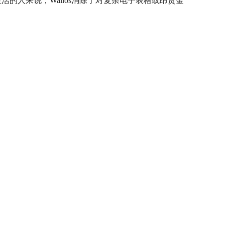
的人来说，Wallos消除了对复杂电子表格或昂贵金
。