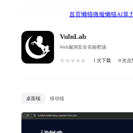
首页
懒猫微服
懒猫AI算
VulnLab
Web漏洞安全实验靶场
1 次下载
0 次点
桌面端
移动端