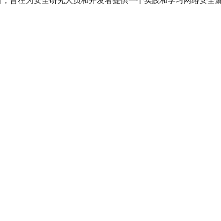
络漏洞实验室项目，旨在为安全研究人员和开发者提供一个实践和学习网