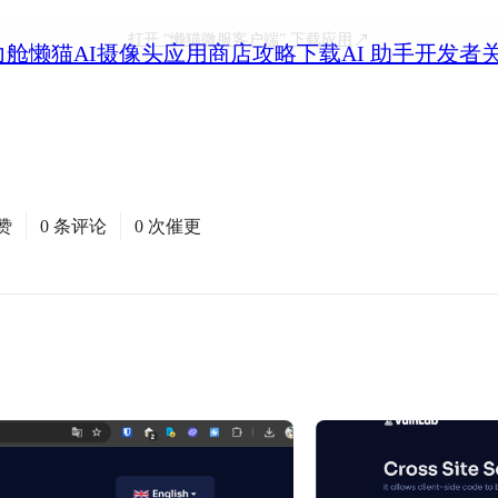
打开
“懒猫微服客户端”
下载应用
力舱
懒猫AI摄像头
应用商店
攻略
下载
AI 助手
开发者
赞
0 条评论
0 次催更