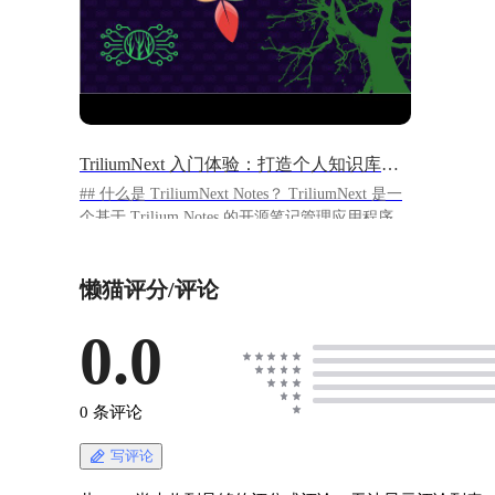
TriliumNext 入门体验：打造个人知识库的利器
## 什么是 TriliumNext Notes？ TriliumNext 是一
个基于 Trilium Notes 的开源笔记管理应用程序，
旨在提供一个强大的知识管理和笔记组织工具。
简单来说，它就是一个帮你建立个人知识库的神
懒猫评分/评论
器。
https://appstore.lazycat.cloud/#/shop/detail/in.zhaoj.t
riliumnext ## 使用体验 首次安装后，是这个页
0.0
面： ![image.png](https://lzc-playground-
1301583638.cos.ap-
chengdu.myqcloud.com/guidelines/496/8a325b1c-
0 条评论
8c1b-40a3-94e2-27749b83776e.png "image.png")
因为是第一次用，我选择第一条，next 设置密码
写评论
![image.png](https://lzc-playground-