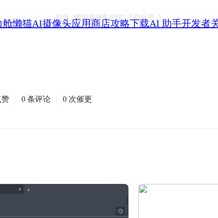
打开
“懒猫微服客户端”
下载应用
力舱
懒猫AI摄像头
应用商店
攻略
下载
AI 助手
开发者
点赞
0 条评论
0 次催更