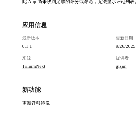
1301583638.cos.ap-
此 App 尚未收到足够的评分或评论，无法显示评论列表
chengdu.myqcloud.com/guidelines/496/7b9ec078-
6dea-4488-a1ba-478e46a5d13e.png "image.png") 登
录后，首页是这样 ![image.png](https://lzc-
应用信息
playground-1301583638.cos.ap-
chengdu.myqcloud.com/guidelines/496/e9b2d8d5-
最新版本
更新日期
e791-4cb3-97f2-5407c6645b42.png "image.png")
建议先把语言改成中文，在设置里可以找到 !
0.1.1
9/26/2025
[image.png](https://lzc-playground-
来源
提供者
1301583638.cos.ap-
chengdu.myqcloud.com/guidelines/496/d9859896-
TriliumNext
glzjin
3cfc-4074-be1a-7784311c346a.png "image.png") 新
建一个笔记 ![image.png](https://lzc-playground-
1301583638.cos.ap-
新功能
chengdu.myqcloud.com/guidelines/496/cb71b4ef-
03ed-454e-a2b2-32a5fb8cc6fb.png "image.png") 这
更新迁移镜像
里分享一个我在用的笔记结构，你可以参考： ```
🏠 主页 ├── 📝 日常笔记 │ ├── 2024年 │ │
├── 1月 │ │ └── 2月 │ └── 待办事项 ├──
💼 工作相关 │ ├── 项目A │ ├── 项目B │
└── 会议记录 ├── 📚 学习资料 │ ├── 编程 │
├── 语言学习 │ └── 读书笔记 └── 🔧 实用工