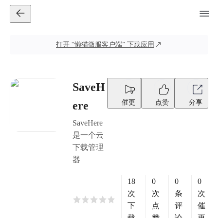
打开
“懒猫微服客户端”
下载应用
SaveH
催更
点赞
分享
ere
SaveHere
是一个云
下载管理
器
18
0
0
0
次
次
条
次
下
点
评
催
载
赞
论
更