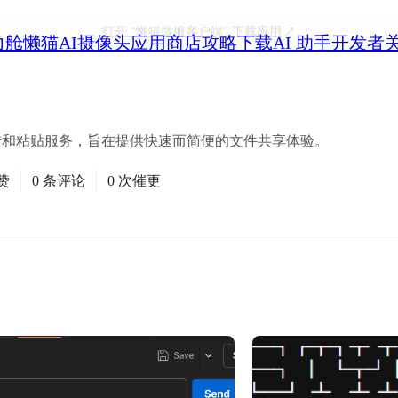
打开
“懒猫微服客户端”
下载应用
力舱
懒猫AI摄像头
应用商店
攻略
下载
AI 助手
开发者
文件上传和粘贴服务，旨在提供快速而简便的文件共享体验。
赞
0 条评论
0 次催更