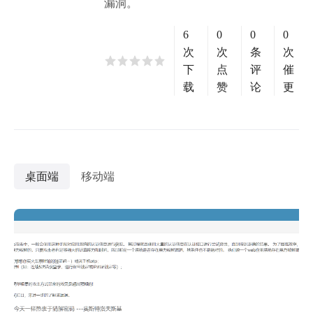
漏洞。
6
0
0
0
次
次
条
次
下
点
评
催
载
赞
论
更
桌面端
移动端