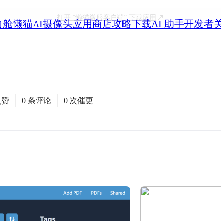
打开
“懒猫微服客户端”
下载应用
力舱
懒猫AI摄像头
应用商店
攻略
下载
AI 助手
开发者
点赞
0 条评论
0 次催更