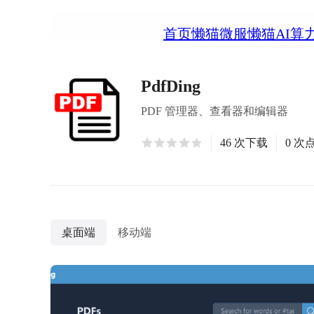
首页
懒猫微服
懒猫AI算
PdfDing
PDF 管理器、查看器和编辑器
46 次下载
0 次
桌面端
移动端