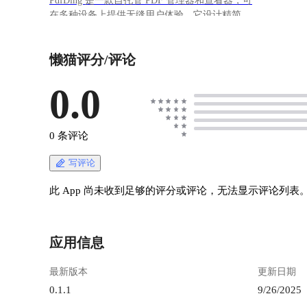
PdfDing 是一款自托管 PDF 管理器和查看器，可
在多种设备上提供无缝用户体验。它设计精简、
速度快，并且易于通过 Docker 设置。 ### 功能
特点 在多种设备上无缝基于浏览器的 PDF 查看
懒猫评分/评论
使用标签整理 PDF 干净且响应迅速的用户界面
暗黑模式 记住当前位置 - 从停止的地方继续阅读
通过 OIDC 支持 SSO 每个用户都可以上传自己的
0.0
PDF，无需管理员管理内容。
https://appstore.lazycat.cloud/#/shop/detail/in.zhaoj.p
dfding 懒猫商店安装之后，需要先注册一个账
0 条评论
号： ![image.png](https://lzc-playground-
1301583638.cos.ap-
写评论
chengdu.myqcloud.com/guidelines/496/ba11fae8-
0d96-4430-9c37-9276bc6ac87e.png "image.png")
此 App 尚未收到足够的评分或评论，无法显示评论列表
密码要设的稍微复杂一点，不能全是数字 !
[image.png](https://lzc-playground-
1301583638.cos.ap-
应用信息
chengdu.myqcloud.com/guidelines/496/8c265da2-
c330-41ab-8313-154cc9987439.png "image.png")
最新版本
更新日期
登录之后，我们填的邮箱不会发邮件，正常使用
就行 ![image.png](https://lzc-playground-
0.1.1
9/26/2025
1301583638.cos.ap-