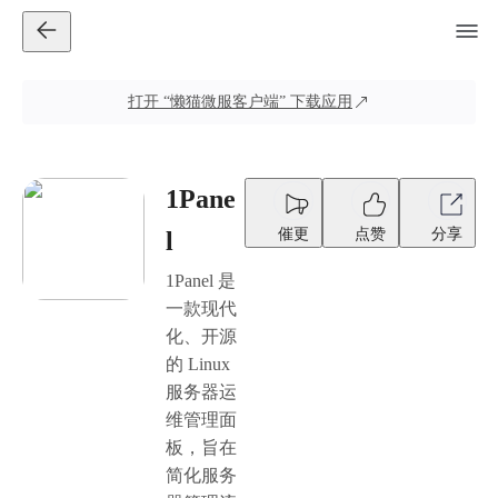
打开
“懒猫微服客户端”
下载应用
1Pane
催更
点赞
分享
l
1Panel 是
一款现代
化、开源
的 Linux
服务器运
维管理面
板，旨在
简化服务