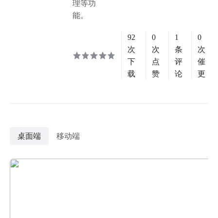
理等功
能。
92
0
1
0
次
次
条
次
下
点
评
催
载
赞
论
更
桌面端
移动端