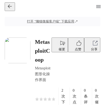
打开
“懒猫微服客户端”
下载应用
Metas
催更
点赞
分享
ploitC
oop
Metasploit
图形化操
作界面
2
0
0
0
次
次
条
次
下
点
评
催