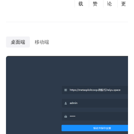
载
赞
论
更
桌面端
移动端