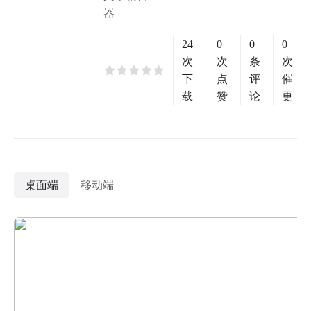
器
24
0
0
0
次
次
条
次
下
点
评
催
载
赞
论
更
桌面端
移动端