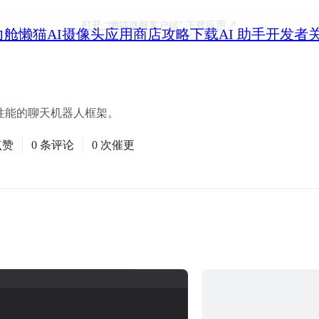
打开
“懒猫微服客户端”
下载应用
力舱
懒猫AI摄像头
应用商店
攻略
下载
AI 助手
开发者
、高性能的聊天机器人框架。
点赞
0 条评论
0 次催更