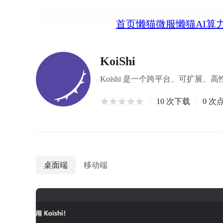
首页
懒猫微服
懒猫AI算
KoiShi
Koishi 是一个跨平台、可扩展
10 次下载
0 次
桌面端
移动端