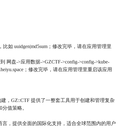
的字符串，比如 uuidgen|md5sum；修改完毕，请在应用管理里
数据->GZCTF->config->config->kube-
为 k3s.<微服名>.heiyu.space；修改完毕，请在应用管理里重启该应用
ore 构建，GZ::CTF 提供了一整套工具用于创建和管理复杂
和分值策略。
种语言，提供全面的国际化支持，适合全球范围内的用户