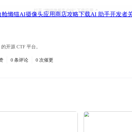
打开
“懒猫微服客户端”
下载应用
力舱
懒猫AI摄像头
应用商店
攻略
下载
AI 助手
开发者
re 的开源 CTF 平台。
赞
0 条评论
0 次催更