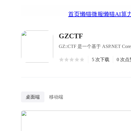
首页
懒猫微服
懒猫AI算
GZCTF
GZ::CTF 是一个基于 ASP.NET Co
5 次下载
0 次点
桌面端
移动端