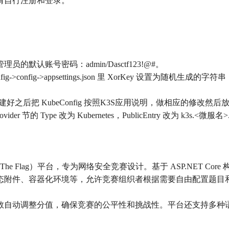
请自行注册和登录。
默认账号密码：admin/Dasctf123!@#。
->config->appsettings.json 里 XorKey 设置为随机生成
 KubeConfig 按照K3S应用说明，做相应的修改然后放到 网盘->应用
ainerProvider 节的 Type 改为 Kubernetes，PublicEntry 改
re The Flag）平台，专为网络安全竞赛设计。基于 ASP.NET C
态附件、容器化环境等，允许竞赛组织者根据需要自由配置题目
提交次数自动调整分值，确保竞赛的公平性和挑战性。平台还支持多