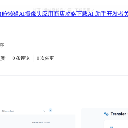
打开
“懒猫微服客户端”
下载应用
力舱
懒猫AI摄像头
应用商店
攻略
下载
AI 助手
开发者
程序
点赞
0 条评论
0 次催更