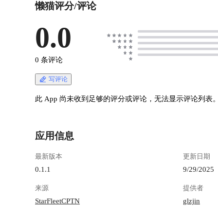
懒猫评分/评论
它就像个勤劳的小蜜蜂，按时帮你把文件从A点
搬到B点。 最关键的是，它基于 rclone 构建，支
持超多存储平台——Google Drive、亚马逊S3、
0.0
网盘、FTP、SFTP，甚至你家里的NAS，基本上
能想到的都支持。
https://appstore.lazycat.cloud/#/shop/detail/in.zhaoj.g
0 条评论
omft ## 上手指南 应用安装后，点击login !
[image.png](https://lzc-playground-
写评论
1301583638.cos.ap-
chengdu.myqcloud.com/guidelines/496/ca2dd554-
此 App 尚未收到足够的评分或评论，无法显示评论列表
7299-4743-9f4d-b5145a669027.png "image.png")
用默认账号登录： - 邮箱：admin@example.com -
密码：admin ![image.png](https://lzc-playground-
应用信息
1301583638.cos.ap-
chengdu.myqcloud.com/guidelines/496/65786cef-
最新版本
更新日期
d2f6-4916-b232-9c9193412419.png "image.png")
进入主页面 ![image.png](https://lzc-playground-
0.1.1
9/29/2025
1301583638.cos.ap-
来源
提供者
chengdu.myqcloud.com/guidelines/496/becdec84-
badc-4843-ab6c-80a280f83011.png "image.png") 你
StarFleetCPTN
glzjin
有一堆工作文档在本地，想每天自动备份到