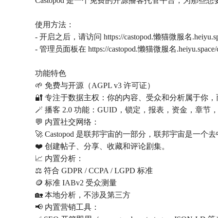
Castopod 是一个免费的开源播客托管平台，为那
使用方法：
- 开启之后，请访问 https://castopod.懒猫微服名.heiyu.
- 管理员面板在 https://castopod.懒猫微服名.heiyu.space/
功能特色
🌱 免费与开源（AGPL v3 许可证）
🔐 专注于数据主权：你的内容、受众和分析属于你
🪄 播客 2.0 功能：GUID，锁定，报表，资金，章
💬 内置社交网络：
🚀 Castopod 是联邦宇宙的一部分，联邦宇宙是一
❤️ 创建帖子、分享、收藏和评论剧集。
📈 内置分析：
⚖️ 符合 GDPR / CCPA / LGPD 标准
🪙 标准 IABv2 受众测量
🏡 本地分析，不涉及第三方
📢 内置营销工具：