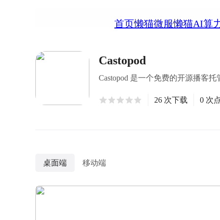
首页
懒猫微服
懒猫AI算
Castopod
Castopod 是一个免费的开源
26 次下载
0 次
桌面端
移动端