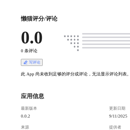
设、功能强大还不用看平台脸色！ 它的功能： -
🌱 **完全免费开源**（AGPL v3协议），不怕平
懒猫评分/评论
台突然收费或跑路 - 🔐 **数据主权在握**：你的
内容、粉丝、播放数据**100%属于你**，不喂给
任何第三方 - 🎙️ **内置专业播客功能**：章节标
0.0
记、文字转录、打赏链接、广告插入一键搞定 -
💬 **自带社交属性**：听众能评论、收藏、分享
你的节目，还能接入联邦宇宙（Fediverse）和
0 条评论
Mastodon用户互动 - 📈 **合规数据统计**：自带
GDPR合规统计，谁听了多久、从哪来的全知道
写评论
https://appstore.lazycat.cloud/#/shop/detail/in.zhaoj.c
astopod ## 如何使用 应用安装后，打开首页 !
此 App 尚未收到足够的评分或评论，无法显示评论列表
[image.png](https://lzc-playground-
1301583638.cos.ap-
chengdu.myqcloud.com/guidelines/496/bc978bc3-
应用信息
37a1-4d01-ad2a-e601d6fc263f.png "image.png") 手
动在地址后面加上/cp-install 创建管理员账户，注
最新版本
更新日期
意密码不能太简单 ![image.png](https://lzc-
playground-1301583638.cos.ap-
0.0.2
9/11/2025
chengdu.myqcloud.com/guidelines/496/5d45b92f-
来源
提供者
86c1-45ff-9c21-3147e29f866c.png "image.png") 重