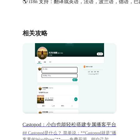
🌎 i18n 支持：翻译成英语，法语，波兰语，德语，巴西葡
相关攻略
Castopod：小白也能轻松搭建专属播客平台
## Castopod是什么？ 简单说：**Castopod就是“播
客界的WordPress”**——免费开源、能自己架