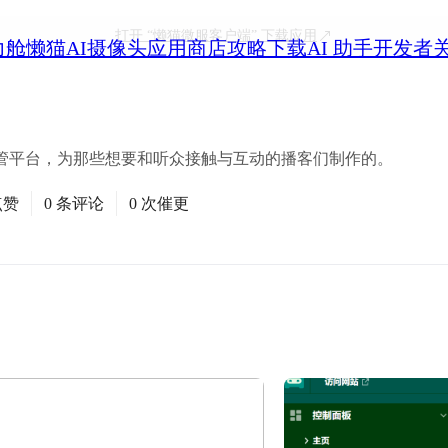
打开
“懒猫微服客户端”
下载应用
力舱
懒猫AI摄像头
应用商店
攻略
下载
AI 助手
开发者
播客托管平台，为那些想要和听众接触与互动的播客们制作的。
点赞
0 条评论
0 次催更