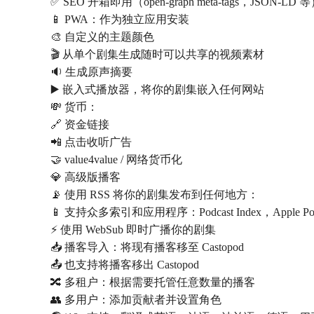
✅ SEO 开箱即用（open-graph meta-tags，JSON-LD 
📱 PWA：作为独立应用安装
🎨 自定义的主题颜色
🎬 从单个剧集生成随时可以共享的视频素材
🔉 生成原声摘要
▶️ 嵌入式播放器，将你的剧集嵌入任何网站
💸 货币：
🔗 资金链接
📲 点击收听广告
🤝 value4value / 网络货币化
💎 高级版播客
📡 使用 RSS 将你的剧集发布到任何地方：
📱 支持众多索引和应用程序：Podcast Index，Apple Podcasts
⚡ 使用 WebSub 即时广播你的剧集
📥 播客导入：将现有播客移至 Castopod
📤 也支持将播客移出 Castopod
🔀 多租户：根据需要托管任意数量的播客
👥 多用户：添加贡献者并设置角色