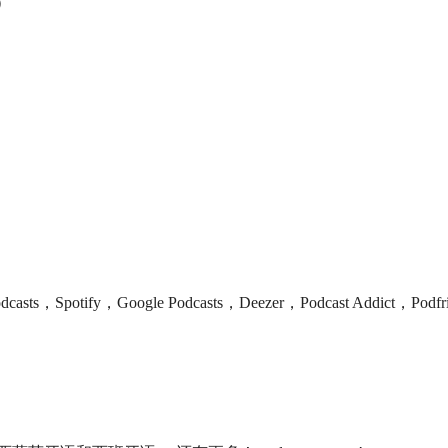
等）
，Spotify，Google Podcasts，Deezer，Podcast Addict，Podfr