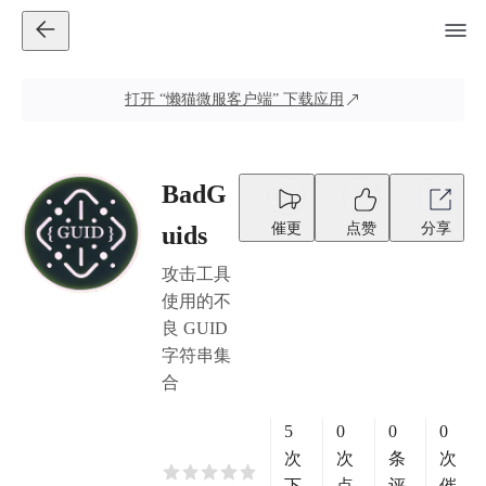
打开
“懒猫微服客户端”
下载应用
BadG
催更
点赞
分享
uids
攻击工具
使用的不
良 GUID
字符串集
合
5
0
0
0
次
次
条
次
下
点
评
催