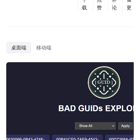
载
赞
论
更
桌面端
移动端