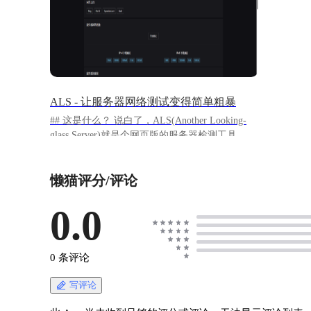
ALS - 让服务器网络测试变得简单粗暴
## 这是什么？ 说白了，ALS(Another Looking-
glass Server)就是个网页版的服务器检测工具。
玩服务器最关心的莫过于网络状况，这其中包括
服务器的网络延时、线路和速度等，以前你得
懒猫评分/评论
SSH连上去敲命令，现在直接打开网页点点鼠标
就搞定。 你买了台懒猫，想测测网速怎么样、线
路好不好，传统做法是连SSH，然后ping、
0.0
traceroute、wget各种折腾。 现在有了ALS，直接
点开就能看到所有信息，是不是爽多了？
https://appstore.lazycat.cloud/#/shop/detail/in.zhaoj.a
0 条评论
ls ## 如何使用 应用安装后，打开首页 !
[image.png](https://lzc-playground-
写评论
1301583638.cos.ap-
chengdu.myqcloud.com/guidelines/496/49fb067e-