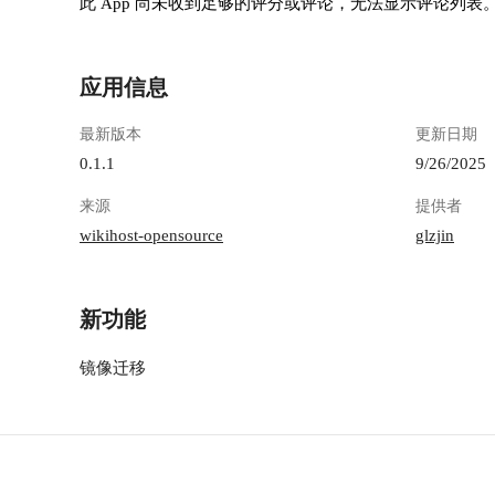
此 App 尚未收到足够的评分或评论，无法显示评论列表
2fb1-4780-acd2-aed07a85dd00.png "image.png") 这
里显示的懒猫的ip地址 ![image.png](https://lzc-
playground-1301583638.cos.ap-
应用信息
chengdu.myqcloud.com/guidelines/496/2f281e9e-
605b-4fa3-8e43-032a4db1a1e9.png "image.png") 这
最新版本
更新日期
是最核心的功能区，也是我们进行网络测试的主
要阵地 ![image.png](https://lzc-playground-
0.1.1
9/26/2025
1301583638.cos.ap-
来源
提供者
chengdu.myqcloud.com/guidelines/496/af676fb4-
626e-42ae-a38b-3cd4b265fdb2.png "image.png")
wikihost-opensource
glzjin
### 📍 Ping测试 想知道从你服务器到某个地址的
延迟？输个IP或域名，秒出结果。 ![image.png]
(https://lzc-playground-1301583638.cos.ap-
新功能
chengdu.myqcloud.com/guidelines/496/becdc570-
7903-41fd-a024-7b894b02f999.png "image.png")
镜像迁移
iPerf3 是一个专业的带宽测试工具。通常需要你
在另一台服务器上也运行 iPerf3 服务端。然后在
这里输入那台服务器的 IP 地址和端口号进行测
试。 ![image.png](https://lzc-playground-
1301583638.cos.ap-
chengdu.myqcloud.com/guidelines/496/0d8112c3-