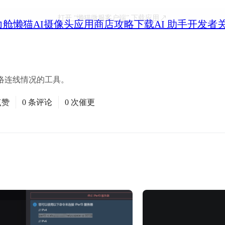
打开
“懒猫微服客户端”
下载应用
力舱
懒猫AI摄像头
应用商店
攻略
下载
AI 助手
开发者
络连线情况的工具。
点赞
0 条评论
0 次催更