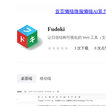
首页
懒猫微服
懒猫AI算
Fudoki
让日语结构可视化的 Web 工具（
3 次下载
0 次点
桌面端
移动端