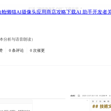
打开
“懒猫微服客户端”
下载应用
力舱
懒猫AI摄像头
应用商店
攻略
下载
AI 助手
开发者
文本分析与语音朗读）
赞
0 条评论
0 次催更