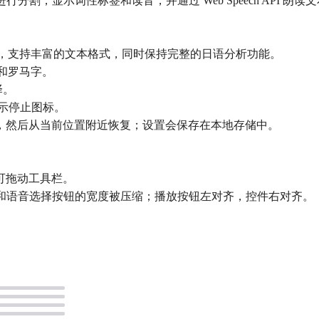
分割，显示词性标签和读音，并通过 Web Speech API 朗读
own 编辑器，支持丰富的文本格式，同时保持完整的日语分析功能。
名和罗马字。
择。
示停止图标。
，然后从当前位置附近恢复；设置会保存在本地存储中。
可拖动工具栏。
滑块和语音选择按钮的宽度被压缩；播放按钮左对齐，控件右对齐。