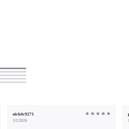
nick4c9271
3/2/2026