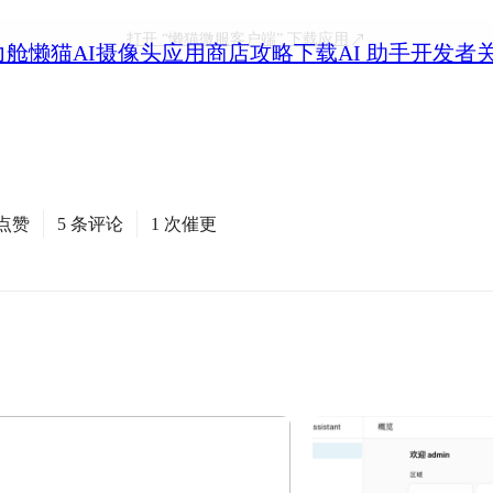
打开
“懒猫微服客户端”
下载应用
力舱
懒猫AI摄像头
应用商店
攻略
下载
AI 助手
开发者
次点赞
5 条评论
1 次催更