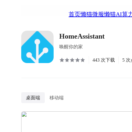
首页
懒猫微服
懒猫AI算
HomeAssistant
唤醒你的家
443 次下载
5 
桌面端
移动端