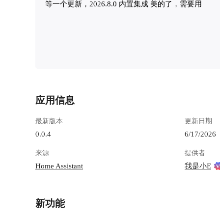
等一个更新，2026.8.0 内置集成 美的了，需要用
1301583638.cos.ap-
chengdu.myqcloud.com/guidelines/459/7c75960b-
65fb-40da-8372-870c368a2d39.png "image.png") --
---- ## Step 3：安装米家插件，让 HA 支持
Xiaomi 生态 参考的是小米官方的 Home Assistant
插件项目： 🔗 项目地址：
https://github.com/XiaoMi/ha_xiaomi_home 先进入
HA 容器内部，然后安装插件。 ```bash cd config
git clone
https://github.com/XiaoMi/ha_xiaomi_home.git cd
应用信息
ha_xiaomi_home ./install.sh /config ``` 完成后重启
HA 容器，重新登录到 UI 界面。 点击左下角“设
最新版本
更新日期
置” → “设备与服务”，进入集成页面： !
0.0.4
6/17/2026
[image.png](https://lzc-playground-
1301583638.cos.ap-
来源
提供者
chengdu.myqcloud.com/guidelines/459/b037b339-
Home Assistant
我是小E
76e1-4816-bb99-823d8471b845.png "image.png")
点击“添加集成”，选择 **Xiaomi Home**： !
[image.png](https://lzc-playground-
1301583638.cos.ap-
新功能
chengdu.myqcloud.com/guidelines/459/a3fe9f02-