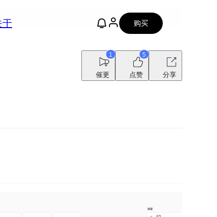
关于
购买
1
5
催更
点赞
分享