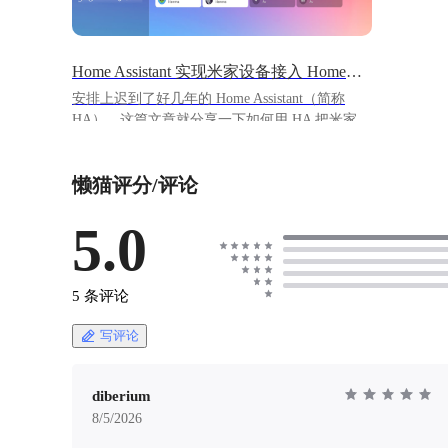
Home Assistant 实现米家设备接入 HomeKit，圆梦苹果全家桶
安排上迟到了好几年的 Home Assistant（简称
HA）。这篇文章就分享一下如何用 HA 把米家设
备接入 Apple 的 HomeKit，真正实现“苹果家庭全
自动”的梦想！ ------
懒猫评分/评论
https://appstore.lazycat.cloud/#/shop/detail/iamxiaoe.
lzcapp.homeassistant ## Step 1：商店下载 Home
Assistant ![image.png](https://lzc-playground-
5.0
1301583638.cos.ap-
chengdu.myqcloud.com/guidelines/459/7b1050bb-
f8e2-4ea2-83b1-a88f6774f9f8.png "image.png") ----
5 条评论
-- ## Step 2：初次配置 Home Assistant 第一次访
问会提示你创建账户。 ![image.png](https://lzc-
写评论
playground-1301583638.cos.ap-
chengdu.myqcloud.com/guidelines/459/55378066-
4e79-4060-9562-5bfa91d33d8c.png "image.png")
diberium
接着可以选择你的地理位置，后面用于推送天气
8/5/2026
等信息。 ![image.png](https://lzc-playground-