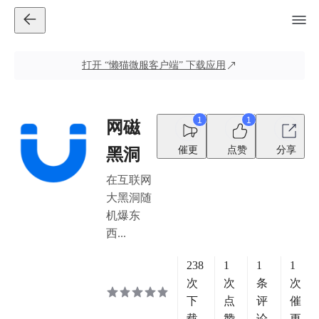
打开
“懒猫微服客户端”
下载应用
1
1
网磁
催更
点赞
分享
黑洞
在互联网
大黑洞随
机爆东
西...
238
1
1
1
次
次
条
次
下
点
评
催
载
赞
论
更