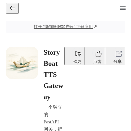
打开
“懒猫微服客户端”
下载应用
Story
催更
点赞
分享
Boat
TTS
Gatew
ay
一个独立
的
FastAPI
网关，把